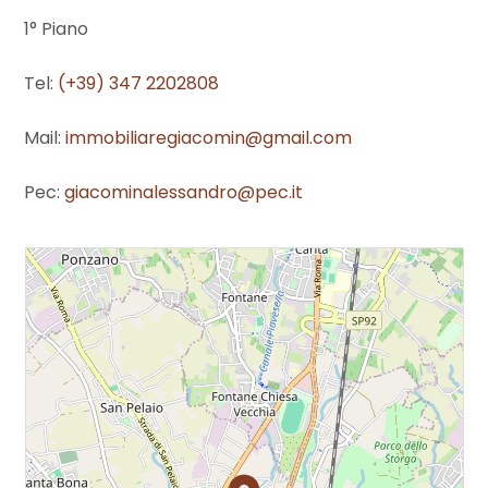
cercare
1° Piano
Provincia
Tel:
(+39) 347 2202808
Comune
Mail:
immobiliaregiacomin@gmail.com
Pec:
giacominalessandro@pec.it
Tipologia
-
multiscelta
Qualsiasi
Residenziali