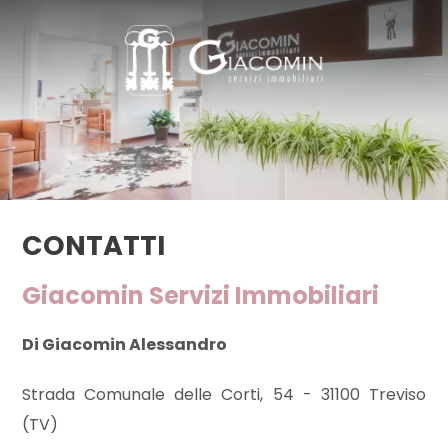
Codice
HOME
CHI
Contratto
SIAMO
Qualsiasi
IMMOBILI
CONTATTI
Vendita
SERVIZI
Giacomin Servizi Immobiliari
Affitto
CONTATTI
Di Giacomin Alessandro
Scegli
Strada Comunale delle Corti, 54 - 31100 Treviso
dove
(TV)