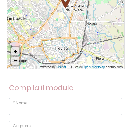
Commerciali
Industriali
Terreni
Powered by
Leaflet
— OSM ©
OpenStreetMap
contributors
Prezzo
Compila il modulo
* Nome
Totale
Cognome