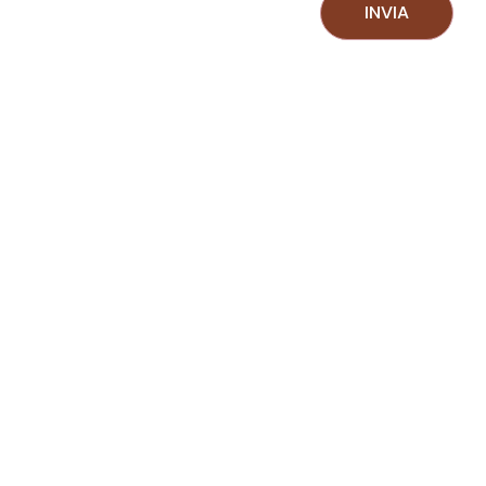
3
INVIA
4
5
5+
Bagni
minimi
Qualsiasi
1
2