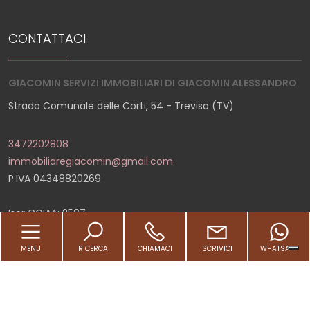
2
CONTATTACI
3
GIACOMIN SERVIZI IMMOBILIARI DI GIACOMIN ALESSANDRO
Strada Comunale delle Corti, 54 - Treviso (TV)
4
3472202808
5
immobiliaregiacomin@gmail.com
P.IVA 04348820269
5+
Iscr CCIAA: 2507
Num REA: TV 342483
Altre
MENU
RICERCA
CHIAMACI
SCRIVICI
WHATSAPP
opzioni
LINKS
-
multiscelta