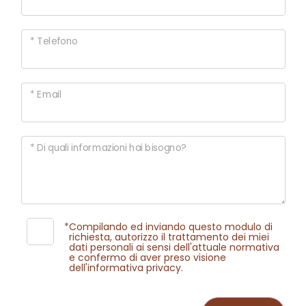
mq
* Telefono
* Email
Locali
* Di quali informazioni hai bisogno?
minimi
Qualsiasi
*
Compilando ed inviando questo modulo di
1
richiesta, autorizzo il trattamento dei miei
dati personali ai sensi dell'attuale normativa
e confermo di aver preso visione
dell'informativa privacy.
2