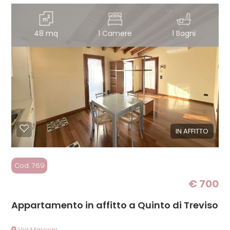
mq
48 mq
1 Camere
1 Bagni
Locali
minimi
IN AFFITTO
Qualsiasi
Cod. 769
1
€ 700
2
Appartamento in affitto a Quinto di Treviso
Via Marconi