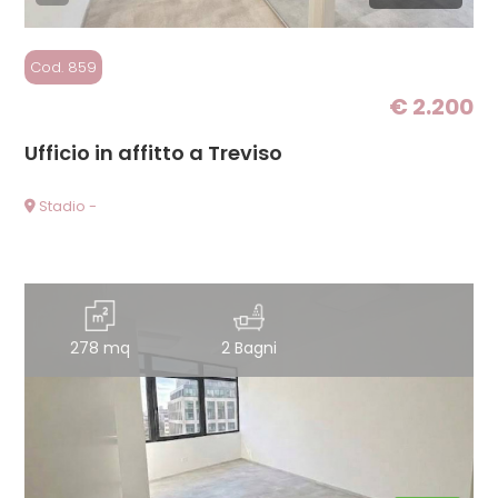
Giardino
Cod. 859
€ 2.200
Posto auto/Box
Ufficio in affitto a Treviso
Balcone/Terrazzo
Stadio -
Ascensore
Arredato
278 mq
2 Bagni
Nuova costruzione
Lusso