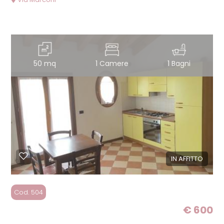
3
4
5
50 mq
1 Camere
1 Bagni
5+
Bagni
minimi
IN AFFITTO
Qualsiasi
Cod. 504
1
€ 600
2