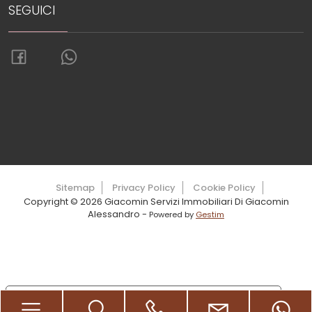
SEGUICI
Torna su
Sitemap
Privacy Policy
Cookie Policy
Copyright © 2026 Giacomin Servizi Immobiliari Di Giacomin
Alessandro -
Powered by
Gestim
Le tue preferenze relative alla privacy