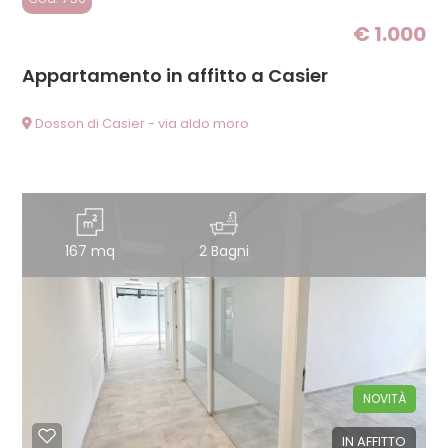
€ 1.000
2
Appartamento in affitto a Casier
3
Dosson di Casier - via aldo moro
4
5
167 mq
2 Bagni
5+
Altre
opzioni
NOVITÀ
-
multiscelta
IN AFFITTO