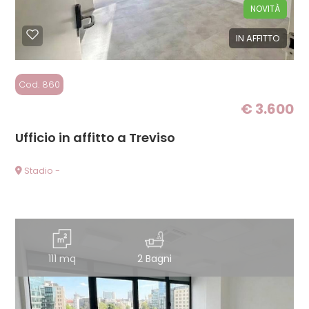
NOVITÀ
IN AFFITTO
Cod. 860
€ 3.600
Ufficio in affitto a Treviso
Stadio -
111 mq
2 Bagni