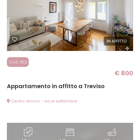
cercare
Provincia
Comune
IN AFFITTO
Cod. 352
€ 800
Appartamento in affitto a Treviso
Tipologia
-
Centro storico - via xx settembre
multiscelta
Qualsiasi
Residenziali