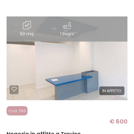
50 mq
1 Bagni
IN AFFITTO
Cod. 786
€ 600
Negozio in affitto a Treviso