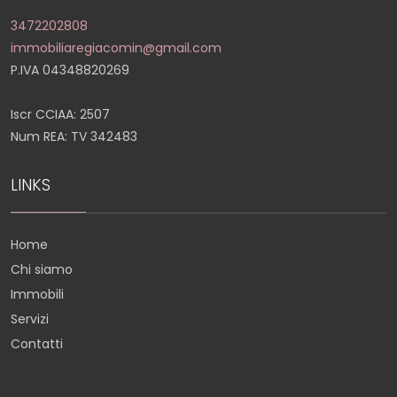
3472202808
immobiliaregiacomin@gmail.com
P.IVA 04348820269
Iscr CCIAA: 2507
Num REA: TV 342483
LINKS
Home
Chi siamo
Immobili
Servizi
Contatti