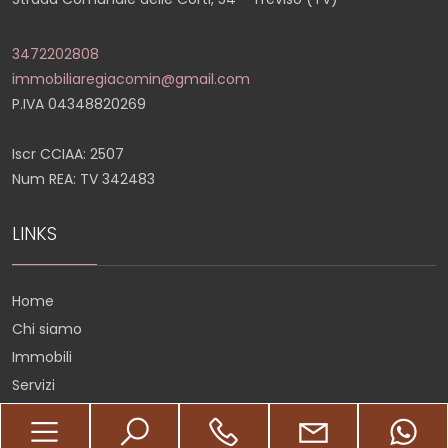
3472202808
immobiliaregiacomin@gmail.com
P.IVA 04348820269
Iscr CCIAA: 2507
Num REA: TV 342483
LINKS
Home
Chi siamo
Immobili
Servizi
Contatti