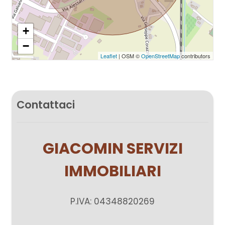
Giardino
+
−
Posto auto/Box
Leaflet
| OSM ©
OpenStreetMap
contributors
Balcone/Terrazzo
Contattaci
Ascensore
Arredato
GIACOMIN SERVIZI
IMMOBILIARI
Nuova costruzione
Lusso
P.IVA: 04348820269