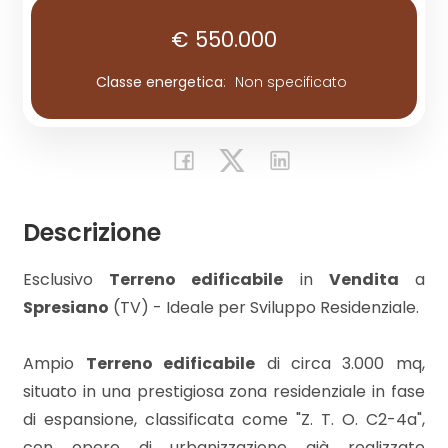
€ 550.000
Commerciali
Classe energetica
:
Non specificato
Industriali
Terreni
Descrizione
Prezzo
Esclusivo
Terreno edificabile
in
Vendita
a
Spresiano
(TV) - Ideale per Sviluppo Residenziale.
Ampio
Terreno edificabile
di circa 3.000 mq,
situato in una prestigiosa zona residenziale in fase
di espansione, classificata come "Z. T. O. C2-4a",
Totale
con opere di urbanizzazione già realizzate