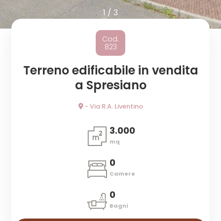
cercare
1
/
3
Provincia
Cod.
823
Comune
Terreno edificabile in vendita
a Spresiano
- Via R.A. Liventino
3.000
Tipologia
mq
-
0
multiscelta
Camere
Qualsiasi
0
Bagni
Residenziali