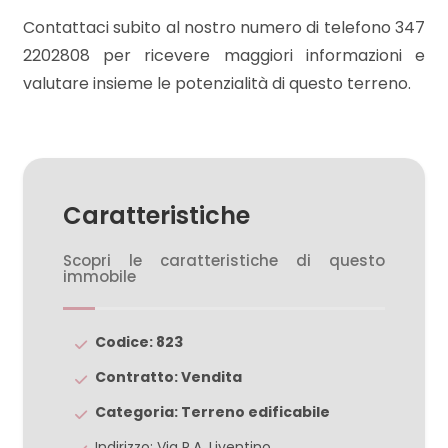
3
Contattaci subito al nostro numero di telefono 347
2202808 per ricevere maggiori informazioni e
4
valutare insieme le potenzialità di questo terreno.
5
5+
Caratteristiche
Bagni
Scopri le caratteristiche di questo
minimi
immobile
Qualsiasi
Codice: 823
Contratto: Vendita
1
Categoria: Terreno edificabile
2
Indirizzo: Via R.A. Liventino