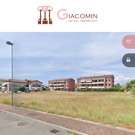
Codice
HOME
CHI
Contratto
SIAMO
Qualsiasi
IMMOBILI
Vendita
SERVIZI
Affitto
CONTATTI
Scegli
dove