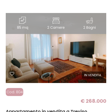
85 mq
2 Camere
2 Bagni
IN VENDITA
Cod. 804
€ 268.000
Appartamento in vendita a Treviso