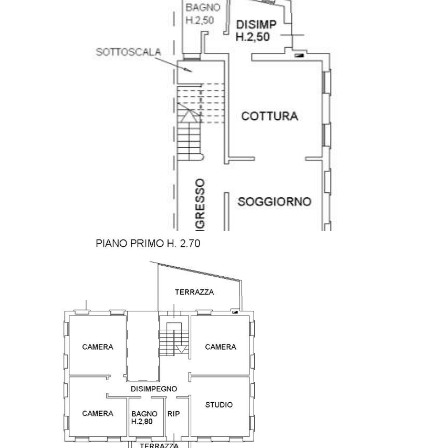
Caminetto
Pavimenti in legno
Doccia
Infissi bianchi
Tipo riscaldamento: radiatori
spese condominiali : zero