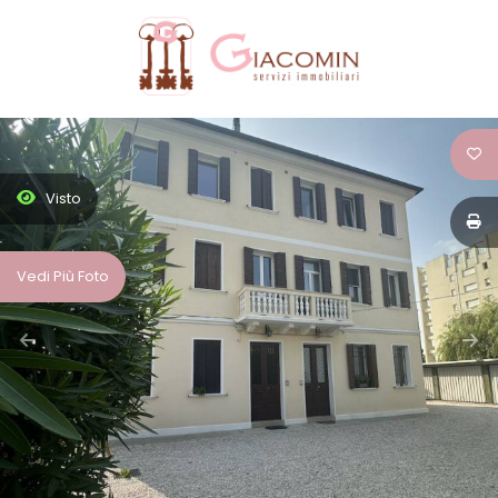
Codice
HOME
CHI
Contratto
SIAMO
Visto
Qualsiasi
IMMOBILI
Vedi Più Foto
Vendita
SERVIZI
Affitto
CONTATTI
Scegli
dove