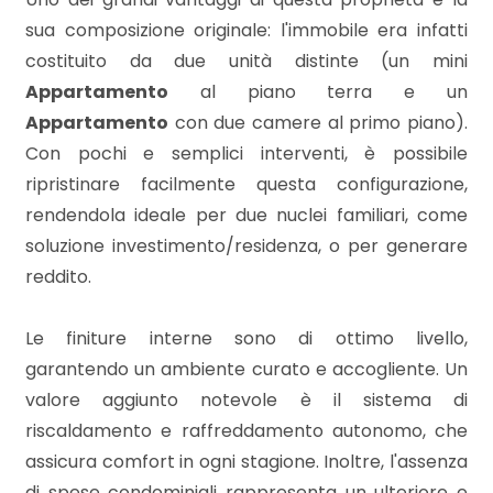
3
sua composizione originale: l'immobile era infatti
costituito da due unità distinte (un mini
4
Appartamento
al piano terra e un
Appartamento
con due camere al primo piano).
5
Con pochi e semplici interventi, è possibile
ripristinare facilmente questa configurazione,
5+
rendendola ideale per due nuclei familiari, come
soluzione investimento/residenza, o per generare
Bagni
reddito.
minimi
Le finiture interne sono di ottimo livello,
Qualsiasi
garantendo un ambiente curato e accogliente. Un
valore aggiunto notevole è il sistema di
1
riscaldamento e raffreddamento autonomo, che
assicura comfort in ogni stagione. Inoltre, l'assenza
2
di spese condominiali rappresenta un ulteriore e