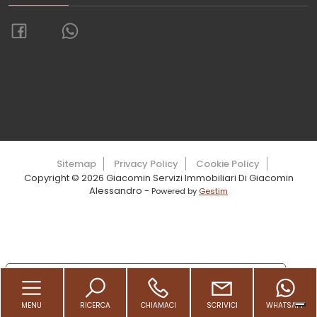
Torna su
Sitemap
Privacy Policy
Cookie Policy
Copyright © 2026 Giacomin Servizi Immobiliari Di Giacomin
Alessandro -
Powered by
Gestim
Le tue preferenze relative alla privacy
Informativa sulla raccolta
MENU
RICERCA
CHIAMACI
SCRIVICI
WHATSAPP