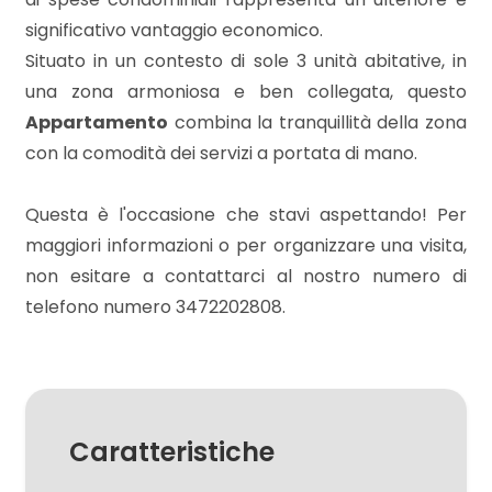
significativo vantaggio economico.
Situato in un contesto di sole 3 unità abitative, in
3
una zona armoniosa e ben collegata, questo
Appartamento
combina la tranquillità della zona
4
con la comodità dei servizi a portata di mano.
5
Questa è l'occasione che stavi aspettando! Per
maggiori informazioni o per organizzare una visita,
5+
non esitare a contattarci al nostro numero di
telefono numero 3472202808.
Camere
minime
Qualsiasi
Caratteristiche
1