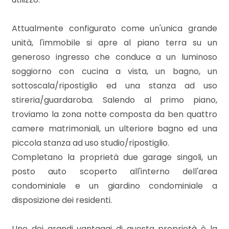
mq
Attualmente configurato come un'unica grande
unità, l'immobile si apre al piano terra su un
generoso ingresso che conduce a un luminoso
soggiorno con cucina a vista, un bagno, un
sottoscala/ripostiglio ed una stanza ad uso
Locali
stireria/guardaroba. Salendo al primo piano,
minimi
troviamo la zona notte composta da ben quattro
camere matrimoniali, un ulteriore bagno ed una
Qualsiasi
piccola stanza ad uso studio/ripostiglio.
Completano la proprietà due garage singoli, un
posto auto scoperto all'interno dell'area
1
condominiale e un giardino condominiale a
disposizione dei residenti.
2
Uno dei grandi vantaggi di questa proprietà è la