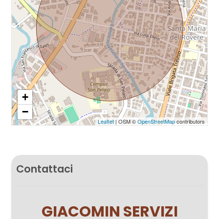
+
−
Leaflet
| OSM ©
OpenStreetMap
contributors
Contattaci
GIACOMIN SERVIZI