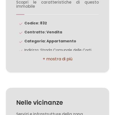
Scopri le caratteristiche di questo
immobile
2
Codice: 832
3
Contratto: Vendita
Categoria: Appartamento
4
Indirizzo: Strada Comunale delle Corti
5
CAP: 31100
Comune: Treviso
5+
Zona: S. Maria del Rovere
Totale mq: 171 mq
Altre
Mq calpestabili: 155.00
opzioni
Nelle vicinanze
Camere: 4
-
multiscelta
Bagni: 2
Servizi e infrastrutture della zona