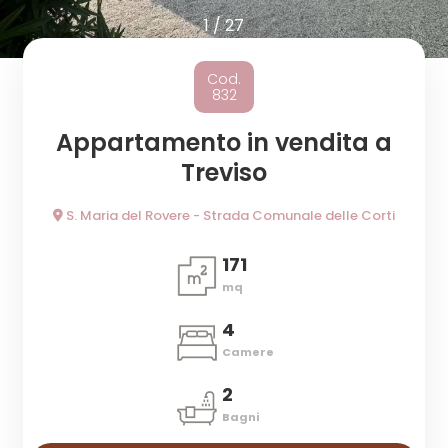
cercare
1
/
27
Provincia
Cod.
832
Comune
Appartamento in vendita a
Treviso
S. Maria del Rovere - Strada Comunale delle Corti
171
Tipologia
mq
-
4
multiscelta
Camere
Qualsiasi
2
Bagni
Residenziali