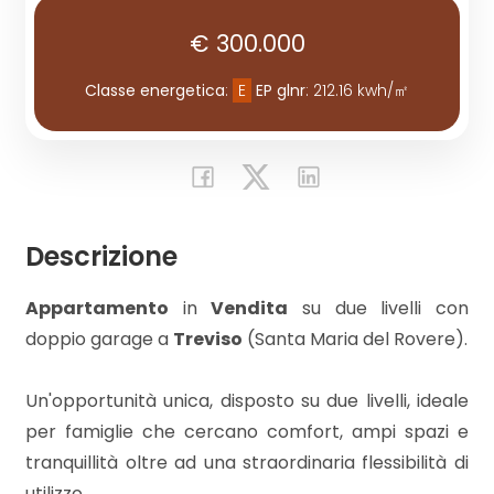
€ 300.000
Commerciali
Classe energetica
:
E
EP glnr
: 212.16 kwh/㎡
Industriali
Terreni
Descrizione
Prezzo
Appartamento
in
Vendita
su due livelli con
doppio garage a
Treviso
(Santa Maria del Rovere).
Un'opportunità unica, disposto su due livelli, ideale
per famiglie che cercano comfort, ampi spazi e
tranquillità oltre ad una straordinaria flessibilità di
Totale
utilizzo.