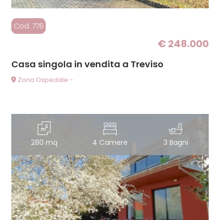
Cod. 776
€ 248.000
Casa singola in vendita a Treviso
Zona Ospedale -
280 mq
4 Camere
3 Bagni