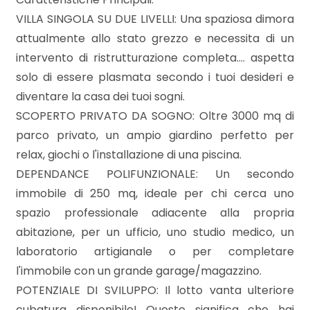
mq
VILLA SINGOLA SU DUE LIVELLI: Una spaziosa dimora
attualmente allo stato grezzo e necessita di un
intervento di ristrutturazione completa.... aspetta
solo di essere plasmata secondo i tuoi desideri e
diventare la casa dei tuoi sogni.
SCOPERTO PRIVATO DA SOGNO: Oltre 3000 mq di
Locali
parco privato, un ampio giardino perfetto per
minimi
relax, giochi o l'installazione di una piscina.
DEPENDANCE POLIFUNZIONALE: Un secondo
Qualsiasi
immobile di 250 mq, ideale per chi cerca uno
spazio professionale adiacente alla propria
abitazione, per un ufficio, uno studio medico, un
1
laboratorio artigianale o per completare
l'immobile con un grande garage/magazzino.
2
POTENZIALE DI SVILUPPO: Il lotto vanta ulteriore
cubatura disponibile! Questo significa che hai