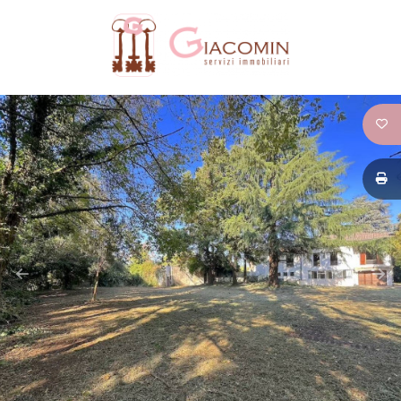
Codice
HOME
CHI
Contratto
SIAMO
Qualsiasi
IMMOBILI
Vendita
SERVIZI
Affitto
CONTATTI
Scegli
dove