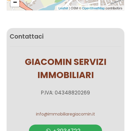
−
Leaflet
| OSM ©
OpenStreetMap
contributors
Predisposizione Clima
Pavimenti in legno
Doccia
Contattaci
Predisposizione allarme
Tipo riscaldamento: radiatori
GIACOMIN SERVIZI
IMMOBILIARI
P.IVA: 04348820269
info@immobiliaregiacomin.it