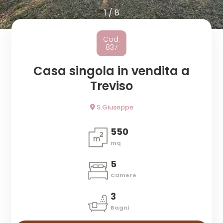
cercare
1
/
8
Provincia
Cod.
837
Comune
Casa singola in vendita a
Treviso
S.Giuseppe
550
Tipologia
mq
-
5
multiscelta
Camere
Qualsiasi
3
Bagni
Residenziali