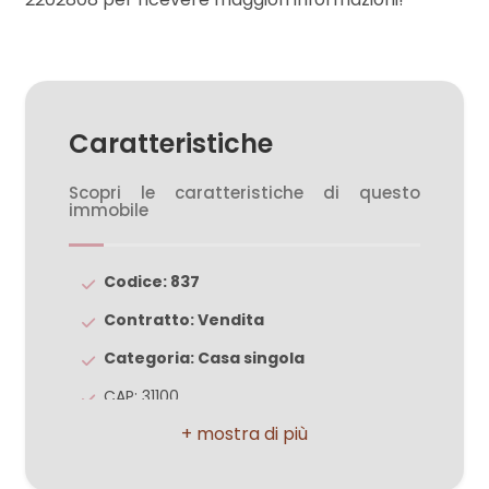
3
4
Caratteristiche
5
Scopri le caratteristiche di questo
immobile
5+
Codice: 837
Contratto: Vendita
Camere
minime
Categoria: Casa singola
CAP: 31100
Qualsiasi
Comune: Treviso
Zona: S.Giuseppe
1