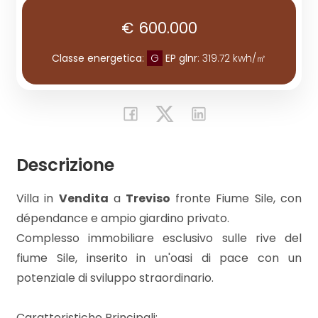
€ 600.000
Commerciali
Classe energetica
:
G
EP glnr
: 319.72 kwh/㎡
Industriali
Terreni
Descrizione
Prezzo
Villa in
Vendita
a
Treviso
fronte Fiume Sile, con
dépendance e ampio giardino privato.
Complesso immobiliare esclusivo sulle rive del
fiume Sile, inserito in un'oasi di pace con un
potenziale di sviluppo straordinario.
Totale
Caratteristiche Principali: