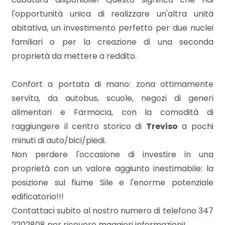
3
l'opportunità unica di realizzare un'altra unità
abitativa, un investimento perfetto per due nuclei
4
familiari o per la creazione di una seconda
proprietà da mettere a reddito.
5
Confort a portata di mano: zona ottimamente
5+
servita, da autobus, scuole, negozi di generi
alimentari e Farmacia, con la comodità di
Bagni
raggiungere il centro storico di
Treviso
a pochi
minimi
minuti di auto/bici/piedi.
Non perdere l'occasione di investire in una
Qualsiasi
proprietà con un valore aggiunto inestimabile: la
posizione sul fiume Sile e l'enorme potenziale
1
edificatorio!!!
Contattaci subito al nostro numero di telefono 347
2
2202808 per ricevere maggiori informazioni!