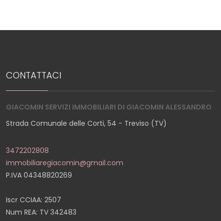
CONTATTACI
GIACOMIN SERVIZI IMMOBILIARI DI GIACOMIN ALESSANDRO
Strada Comunale delle Corti, 54 - Treviso (TV)
3472202808
immobiliaregiacomin@gmail.com
P.IVA 04348820269
Iscr CCIAA: 2507
Num REA: TV 342483