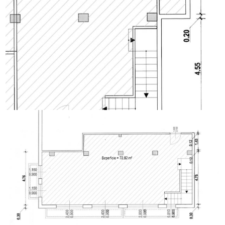
Scuole Superiori
Bar
Giardino
Uffici postali
Posto auto/Box
Centri commerciali
Uffici comunali
Balcone/Terrazzo
Ascensore
Arredato
Nuova costruzione
Lusso