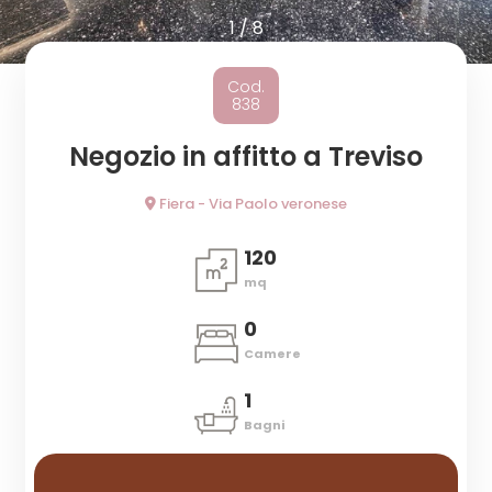
cercare
1
/
8
Provincia
Cod.
838
Comune
Negozio in affitto a Treviso
Fiera - Via Paolo veronese
120
mq
Tipologia
0
-
Camere
multiscelta
1
Qualsiasi
Bagni
Residenziali