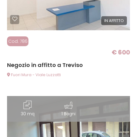
IN AFFITTO
Cod. 786
€ 600
Negozio in affitto a Treviso
Fuori Mura - Viale Luzzatti
30 mq
1 Bagni