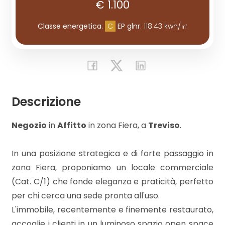
€ 1.100
Commerciali
Classe energetica
:
C
EP glnr
: 118.43 kwh/㎡
Industriali
Terreni
Descrizione
Prezzo
Negozio
in
Affitto
in zona Fiera, a
Treviso
.
In una posizione strategica e di forte passaggio in
zona Fiera, proponiamo un locale commerciale
(Cat. C/1) che fonde eleganza e praticità, perfetto
per chi cerca una sede pronta all'uso.
L'immobile, recentemente e finemente restaurato,
Totale
accoglie i clienti in un luminoso spazio open space