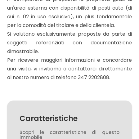
3
un'area esterna con disponibilità di posti auto (di
cui n. 02 in uso esclusivo), un plus fondamentale
4
per la comodità del titolare e della clientela.
Si valutano esclusivamente proposte da parte di
5
soggetti referenziati con documentazione
dimostrabile.
5+
Per ricevere maggiori informazioni e concordare
una visita, vi invitiamo a contattarci direttamente
Bagni
al nostro numero di telefono 347 2202808.
minimi
Qualsiasi
Caratteristiche
1
Scopri le caratteristiche di questo
immobile
2