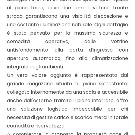
mq
al piano terra, dove due ampie vetrine fronte
strada garantiscono una visibilità d'eccezione e
una costante illuminazione naturale. Ogni dettaglio
è stato pensato per la massima sicurezza e
comodità operativa, dalle vetrine
antisfondamento alla porta d'ingresso con
apertura automatica, fino alla climatizzazione
Locali
integrale degli ambienti.
minimi
Un vero valore aggiunto è rappresentato dal
grande magazzino situato al piano sottostante:
Qualsiasi
collegato internamente da una scala e accessibile
anche dall'esterno tramite il piano interrato, offre
1
una soluzione logistica impeccabile per chi
necessita di gestire carico e scarico merci in totale
2
comodità e riservatezza.
A completare la proposta, la proprietà gode di