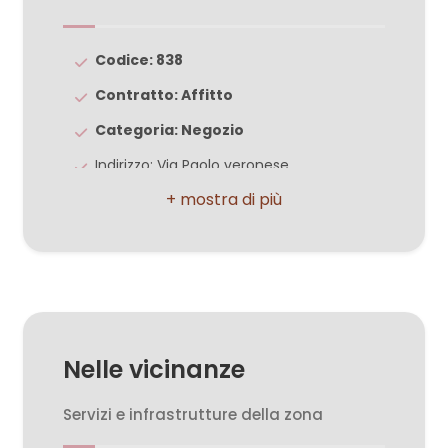
3
Codice: 838
Contratto: Affitto
4
Categoria: Negozio
Indirizzo: Via Paolo veronese
5
CAP: 31100
5+
Comune: Treviso
Zona: Fiera
Camere
Totale mq: 120 mq
minime
Mq calpestabili: 50.00
Nelle vicinanze
Bagni: 1
Qualsiasi
Locali: 2
Servizi e infrastrutture della zona
1
Stato conservazione: Ristrutturato