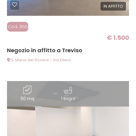
IN AFFITTO
Cod. 855
€ 1.500
Negozio in affitto a Treviso
S. Maria del Rovere - Via Ellero
50 mq
1 Bagni