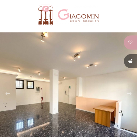
Codice
HOME
CHI
Contratto
SIAMO
Qualsiasi
IMMOBILI
Vendita
SERVIZI
Affitto
CONTATTI
Scegli
dove