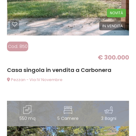
NOVITÀ
IN VENDITA
Cod. 850
€ 300.000
Casa singola in vendita a Carbonera
Pezzan - Via IV Novembre
550 mq
5 Camere
3 Bagni