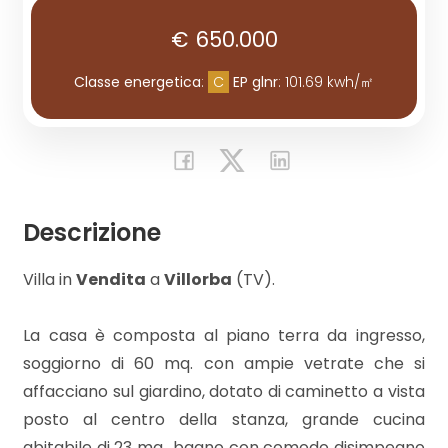
€ 650.000
Commerciali
Classe energetica
:
C
EP glnr
: 101.69 kwh/㎡
Industriali
Terreni
Descrizione
Prezzo
Villa in
Vendita
a
Villorba
(TV).
La casa è composta al piano terra da ingresso,
soggiorno di 60 mq. con ampie vetrate che si
affacciano sul giardino, dotato di caminetto a vista
posto al centro della stanza, grande cucina
Totale
abitabile di 23 mq., bagno con comodo disimpegno