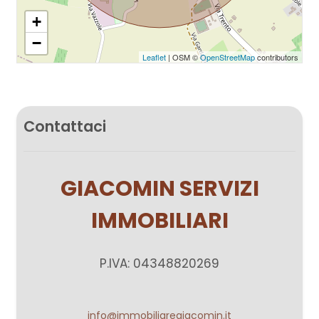
+
−
Leaflet
| OSM ©
OpenStreetMap
contributors
Contattaci
GIACOMIN SERVIZI
IMMOBILIARI
P.IVA: 04348820269
info@immobiliaregiacomin.it