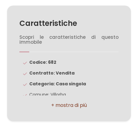
3
Caratteristiche
4
Scopri le caratteristiche di questo
immobile
5
Codice: 682
5+
Contratto: Vendita
Categoria: Casa singola
Camere
Comune: Villorba
minime
Zona: Villorba
Totale mq: 350 mq
Qualsiasi
Mq calpestabili: 340.00
1
Camere: 4