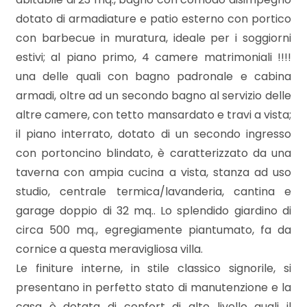
mq
dotato di armadiature e patio esterno con portico
con barbecue in muratura, ideale per i soggiorni
estivi; al piano primo, 4 camere matrimoniali !!!!
una delle quali con bagno padronale e cabina
armadi, oltre ad un secondo bagno al servizio delle
altre camere, con tetto mansardato e travi a vista;
Locali
il piano interrato, dotato di un secondo ingresso
minimi
con portoncino blindato, è caratterizzato da una
taverna con ampia cucina a vista, stanza ad uso
Qualsiasi
studio, centrale termica/lavanderia, cantina e
garage doppio di 32 mq.. Lo splendido giardino di
circa 500 mq., egregiamente piantumato, fa da
1
cornice a questa meravigliosa villa.
Le finiture interne, in stile classico signorile, si
2
presentano in perfetto stato di manutenzione e la
casa è dotata di confort di alto livello quali il