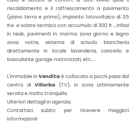
3
riscaldamento e il raffrescamento a pavimento
(piano terra e primo), impianto fotovoltaico di 3,5
4
Kw. e solare termico con accumulo di 300 lt. , infissi
in teak, pavimenti in marmo zona giorno e legno
5
zona notte, sistema di scivolo biancheria
direttamente in locale lavanderia, cancello e
5+
basculante garage motorizzati, etc.....
Bagni
L'immobile in
Vendita
è collocato a pochi passi dal
minimi
centro di
Villorba
(TV), in zona ottimamente
servita e molto tranquilla.
Qualsiasi
Ulteriori dettagli in agenzia.
Contattaci subito per ricevere maggiori
1
informazioni!
2