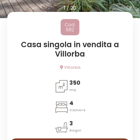
cercare
1
/
20
Provincia
Cod.
682
Comune
Casa singola in vendita a
Villorba
Villorba
350
Tipologia
mq
-
4
multiscelta
Camere
Qualsiasi
3
Bagni
Residenziali