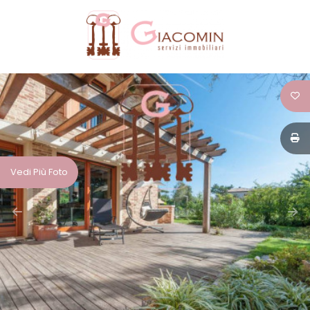
Codice
HOME
CHI
Contratto
SIAMO
Qualsiasi
IMMOBILI
Vedi Più Foto
Vendita
SERVIZI
Affitto
CONTATTI
Scegli
dove