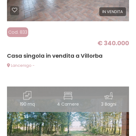
IN VENDITA
Cod. 833
€ 340.000
Casa singola in vendita a Villorba
Lancenigo -
190 mq
4 Camere
3 Bagni