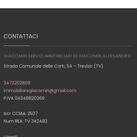
CONTATTACI
GIACOMIN SERVIZI IMMOBILIARI DI GIACOMIN ALESSANDRO
Strada Comunale delle Corti, 54 - Treviso (TV)
3472202808
immobiliaregiacomin@gmail.com
P.IVA 04348820269
Iscr CCIAA: 2507
Num REA: TV 342483