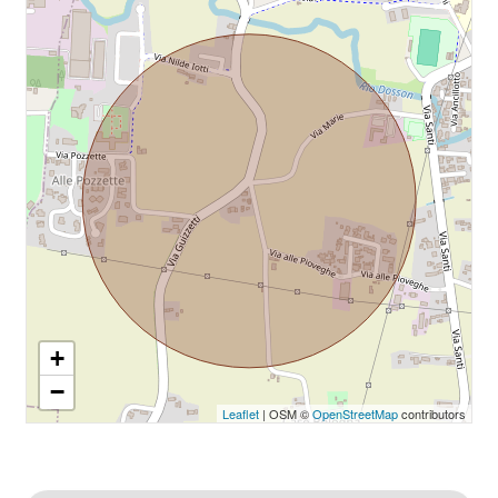
+
−
Leaflet
| OSM ©
OpenStreetMap
contributors