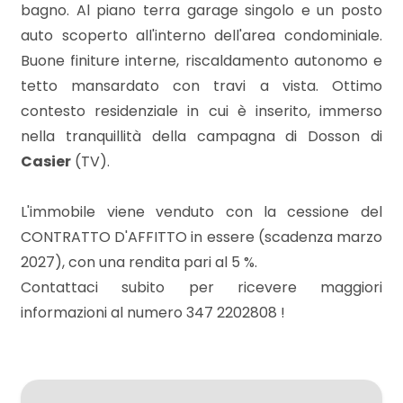
mq
bagno. Al piano terra garage singolo e un posto
auto scoperto all'interno dell'area condominiale.
Buone finiture interne, riscaldamento autonomo e
tetto mansardato con travi a vista. Ottimo
contesto residenziale in cui è inserito, immerso
nella tranquillità della campagna di Dosson di
Casier
(TV).
Locali
minimi
L'immobile viene venduto con la cessione del
CONTRATTO D'AFFITTO in essere (scadenza marzo
Qualsiasi
2027), con una rendita pari al 5 %.
Contattaci subito per ricevere maggiori
1
informazioni al numero 347 2202808 !
2