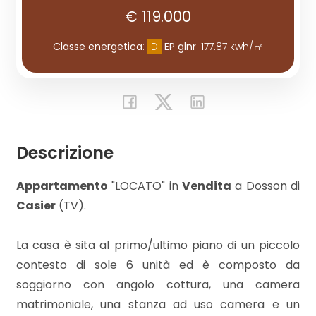
€ 119.000
Commerciali
Classe energetica
:
D
EP glnr
: 177.87 kwh/㎡
Industriali
Terreni
Descrizione
Prezzo
Appartamento
"LOCATO" in
Vendita
a Dosson di
Casier
(TV).
La casa è sita al primo/ultimo piano di un piccolo
contesto di sole 6 unità ed è composto da
soggiorno con angolo cottura, una camera
Totale
matrimoniale, una stanza ad uso camera e un