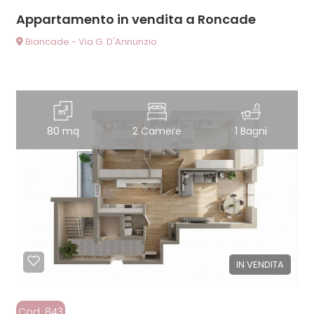
Appartamento in vendita a Roncade
Biancade - Via G. D'Annunzio
80 mq
2 Camere
1 Bagni
IN VENDITA
Cod. 843