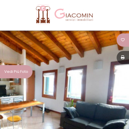
Codice
HOME
CHI
Contratto
SIAMO
Qualsiasi
IMMOBILI
Vedi Più Foto
Vendita
SERVIZI
Affitto
CONTATTI
Scegli
dove