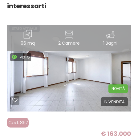
interessarti
96 mq
2 Camere
1 Bagni
VISTO
NOVITÀ
IN VENDITA
Cod. 867
€ 163.000