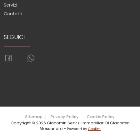
Servizi
Contatti
SEGUICI
Torna su
Sitemap
Privacy Policy
Cookie Policy
Copyright © 2026 Giacomin Servizi Immobiliari Di Giacomin
Alessandro -
Powered by
Gestim