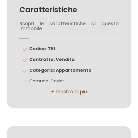
3
Caratteristiche
4
Scopri le caratteristiche di questo
immobile
5
Codice: 761
5+
Contratto: Vendita
Categoria: Appartamento
Bagni
Comune: Casier
minimi
Zona: Dosson di Casier
Qualsiasi
Totale mq: 65 mq
Mq calpestabili: 63.00
1
Camere: 2
Bagni: 1
2