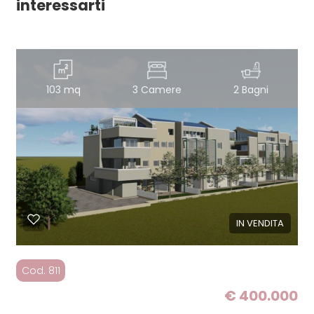
interessarti
103 mq
3 Camere
2 Bagni
IN VENDITA
Cod. 811
€ 400.000