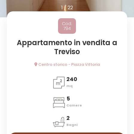
cercare
1
/
22
Provincia
Cod.
794
Comune
Appartamento in vendita a
Treviso
Centro storico - Piazza Vittoria
240
Tipologia
mq
-
5
multiscelta
Camere
Qualsiasi
2
Bagni
Residenziali