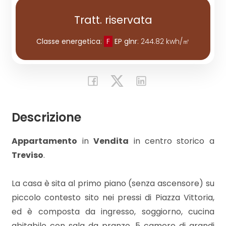
Tratt. riservata
Commerciali
Classe energetica
:
F
EP glnr
: 244.82 kwh/㎡
Industriali
Terreni
Descrizione
Prezzo
Appartamento
in
Vendita
in centro storico a
Treviso
.
La casa è sita al primo piano (senza ascensore) su
piccolo contesto sito nei pressi di Piazza Vittoria,
ed è composta da ingresso, soggiorno, cucina
Totale
abitabile con sala da pranzo, 5 camere di grandi