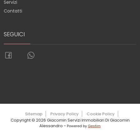
Servizi
Contatti
SEGUICI
Torna su
Sitemap
Privacy Policy
Cookie Policy
Copyright © 2026 Giacomin Servizi Immobiliari Di Giacomin
Alessandro -
Powered by
Gestim