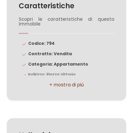
3
Caratteristiche
4
Scopri le caratteristiche di questo
immobile
5
Codice: 794
5+
Contratto: Vendita
Categoria: Appartamento
Bagni
Indirizzo: Piazza Vittoria
minimi
CAP: 31100
Comune: Treviso
Qualsiasi
Zona: Centro storico
1
Totale mq: 240 mq
Mq calpestabili: 200.00
2