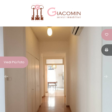
Codice
HOME
CHI
Contratto
SIAMO
Qualsiasi
IMMOBILI
Vedi Più Foto
Vendita
SERVIZI
Affitto
CONTATTI
Scegli
dove