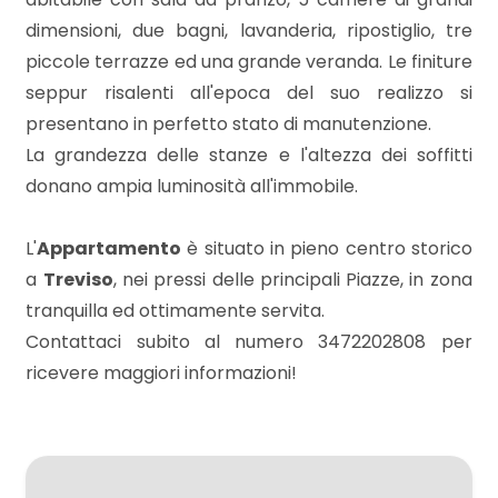
mq
dimensioni, due bagni, lavanderia, ripostiglio, tre
piccole terrazze ed una grande veranda. Le finiture
seppur risalenti all'epoca del suo realizzo si
presentano in perfetto stato di manutenzione.
La grandezza delle stanze e l'altezza dei soffitti
donano ampia luminosità all'immobile.
Locali
minimi
L'
Appartamento
è situato in pieno centro storico
a
Treviso
, nei pressi delle principali Piazze, in zona
Qualsiasi
tranquilla ed ottimamente servita.
Contattaci subito al numero 3472202808 per
ricevere maggiori informazioni!
1
2