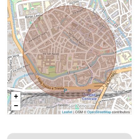
+
−
Leaflet
| OSM ©
OpenStreetMap
contributors