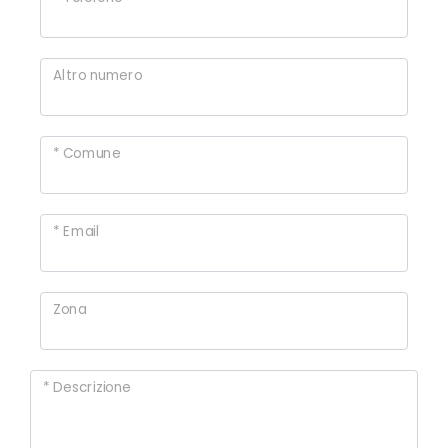
cercare
Provincia
Altro numero
Comune
* Comune
* Email
Tipologia
-
Zona
multiscelta
Qualsiasi
* Descrizione
Residenziali