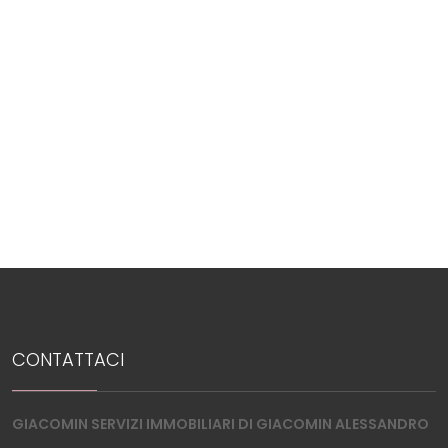
3
4
5
5+
Bagni
minimi
Qualsiasi
CONTATTACI
1
GIACOMIN SERVIZI IMMOBILIARI DI GIACOMIN ALESSANDRO
2